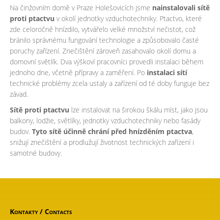
Na činžovním domě v Praze Holešovicích jsme
nainstalovali sítě
proti ptactvu
v okolí jednotky vzduchotechniky. Ptactvo, které
zde celoročně hnízdilo, vytvářelo velké množství nečistot, což
bránilo správnému fungování technologie a způsobovalo časté
poruchy zařízení. Znečištění zároveň zasahovalo okolí domu a
domovní světlík. Dva výškoví pracovníci provedli instalaci během
jednoho dne, včetně přípravy a zaměření. Po
instalaci sítí
technické problémy zcela ustaly a zařízení od té doby funguje bez
závad.
Sítě proti ptactvu
lze instalovat na širokou škálu míst, jako jsou
balkony, lodžie, světlíky, jednotky vzduchotechniky nebo fasády
budov.
Tyto sítě účinně chrání před hnízděním ptactva
,
snižují znečištění a prodlužují životnost technických zařízení i
samotné budovy.
Kontakty
/
Contacts