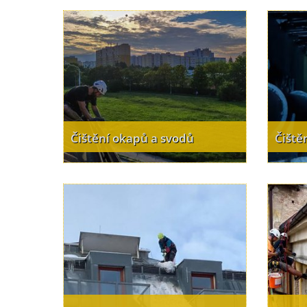
Čištění okapů a svodů
Čiště