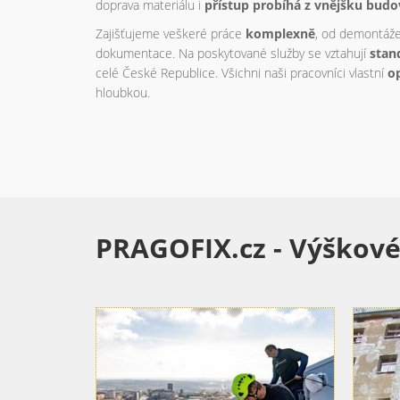
doprava materiálu i
přístup probíhá z vnějšku bud
Zajišťujeme veškeré práce
komplexně
, od demontáže
dokumentace. Na poskytované služby se vztahují
stan
celé České Republice. Všichni naši pracovníci vlastní
o
hloubkou.
PRAGOFIX.cz - Výškové 