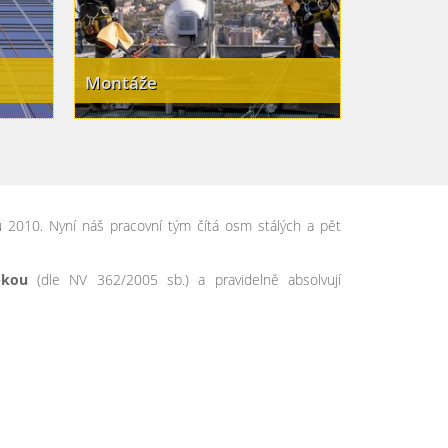
Montáže
Střechy
Výškové práce Praha
Výškové prá
u 2010. Nyní náš pracovní tým čítá osm stálých a pět
bkou
(dle NV 362/2005 sb.) a pravidelně absolvují