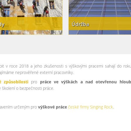
dy
Údržba
é práce Praha
Výškové práce Praha
obit v roce 2018 a jeho zkušenosti s výškovými pracemi sahají do rok
najímáme neprověřené externí pracovníky.
 způsobilosti
pro
práce ve výškách a nad otevřenou hlou
e školení o bezpečnosti práce.
ybavením určeným pro
výškové práce
české firmy Singing Rock
.