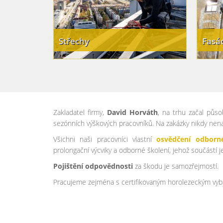
Střechy
Fasá
Výškové práce Praha
Výškov
Zakladatel firmy,
David Horváth
, na trhu začal půs
sezónních výškových pracovníků. Na zakázky nikdy ne
Všichni naši pracovníci vlastní
osvědčení odborné
prolongační výcviky a odborné školení, jehož součástí j
Pojištění odpovědnosti
za škodu je samozřejmostí.
Pracujeme zejména s certifikovaným horolezeckým v