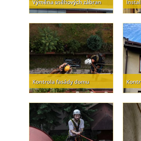
Výměna sněhových zábran
Insta
Kontrola fasády domu
Kontr