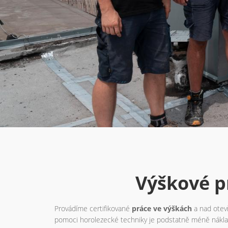
Výškové pr
Provádíme certifikované
práce ve výškách
a nad otev
pomoci horolezecké techniky je podstatně méně nákladn