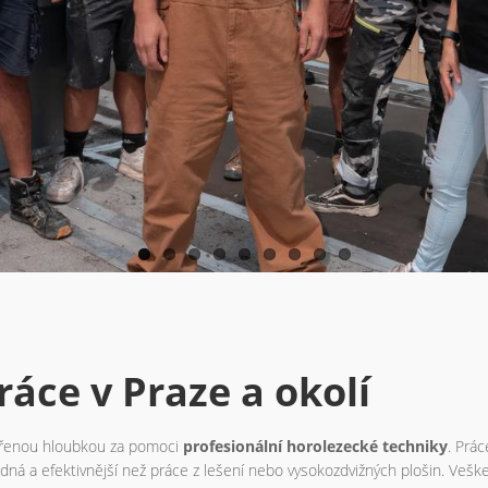
áce v Praze a okolí
řenou hloubkou za pomoci
profesionální horolezecké techniky
. Prác
á a efektivnější než práce z lešení nebo vysokozdvižných plošin. Vešk