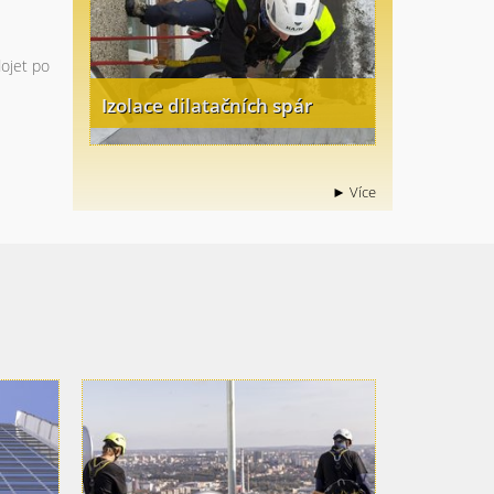
dojet po
Izolace dilatačních spár
► Více