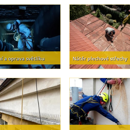
ní a oprava světlíku
Nátěr plechové střechy