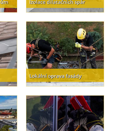
ubům
Izolace dilatačních spár
Lokální oprava fasády