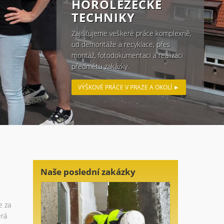
PRÁCE NA LANĚ
NA TĚŽKO
PŘÍSTUPNÝCH
MÍSTECH
od zábran proti ptactvu přes
revitalizace fasád.
VÝŠKOVÉ PRÁCE V PRAZE A OKOLÍ ►
Naše poslední zakázky
e za
erá