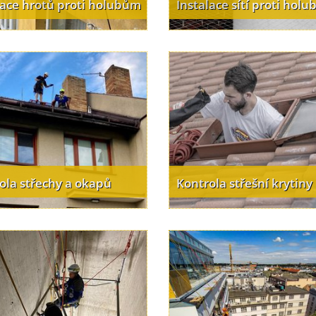
lace hrotů proti holubům
Instalace sítí proti hol
ola střechy a okapů
Kontrola střešní krytiny