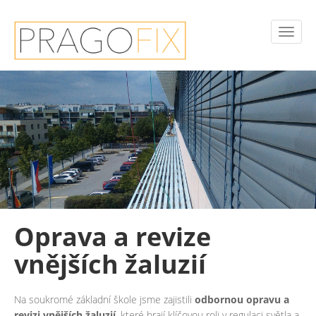
Oprava a revize
vnějších žaluzií
Na soukromé základní škole jsme zajistili
odbornou opravu a
revizi vnějších žaluzií
, které hrají klíčovou roli v regulaci světla a