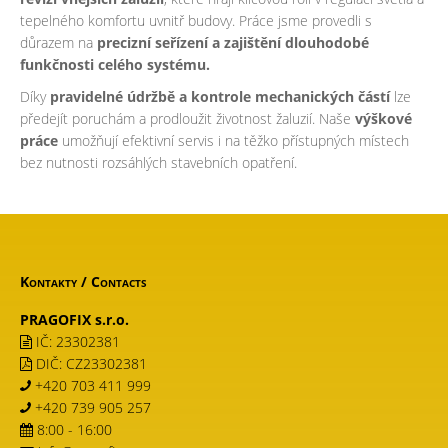
tepelného komfortu uvnitř budovy. Práce jsme provedli s
důrazem na
precizní seřízení a zajištění dlouhodobé
funkčnosti celého systému.
Díky
pravidelné údržbě a kontrole mechanických částí
lze
předejít poruchám a prodloužit životnost žaluzií. Naše
výškové
práce
umožňují efektivní servis i na těžko přístupných místech
bez nutnosti rozsáhlých stavebních opatření.
Kontakty
/
Contacts
PRAGOFIX s.r.o.
IČ: 23302381
DIČ: CZ23302381
+420 703 411 999
+420 739 905 257
8:00 - 16:00