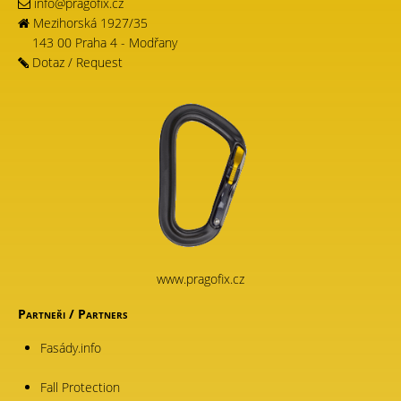
info@pragofix.cz
Mezihorská 1927/35
143 00 Praha 4 - Modřany
Dotaz
/
Request
www.pragofix.cz
Partneři / Partners
Fasády.info
Fall Protection